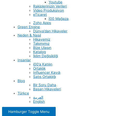
Youtube
Rakiplerinizin Verileri
Video Produksiyon
eTicaret
İ00 Mağaza
Zoho Apps
Green Engine
Dünya’dan Hikayeler
Neden & Nasıl
Hikayemiz
Takımımız
Bize Ulaşın
Katalog
İklim Değişikliği
Insanlar
i00’a Katılın
Ortaklık
Influencer Kaydı
Satış Ortaklığı
Blog
Bir Soru Daha
Başarı Hikayeleri
Türkçe
العربية
English
Hamburger Toggle Menu