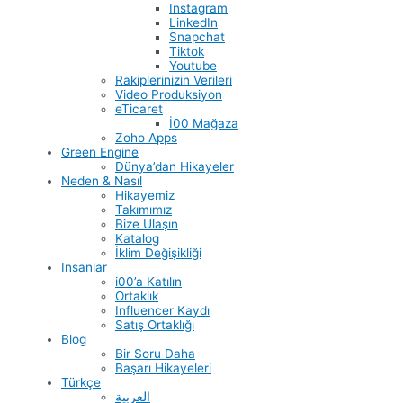
Instagram
LinkedIn
Snapchat
Tiktok
Youtube
Rakiplerinizin Verileri
Video Produksiyon
eTicaret
İ00 Mağaza
Zoho Apps
Green Engine
Dünya’dan Hikayeler
Neden & Nasıl
Hikayemiz
Takımımız
Bize Ulaşın
Katalog
İklim Değişikliği
Insanlar
i00’a Katılın
Ortaklık
Influencer Kaydı
Satış Ortaklığı
Blog
Bir Soru Daha
Başarı Hikayeleri
Türkçe
العربية