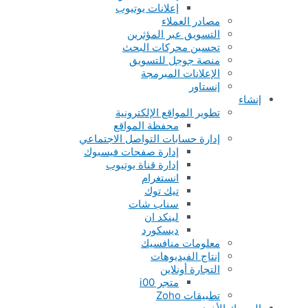
إعلانات يوتيوب
مصادر العملاء
التسويق عبر المؤثرين
تحسين محركات البحث
منصة جوجل للتسويق
الإعلانات المبرمجة
إنستاور
إنشاء
تطوير المواقع الإلكترونية
محفظة المواقع
إدارة حسابات التواصل الاجتماعي
إدارة صفحات فيسبوك
إدارة قناة يوتيوب
انستغرام
تيك توك
سناب شات
لينكد ان
ديسكورد
معلومات منافسيك
إنتاج الفيديوهات
التجارة أونلاين
متجر i00
تطبيقات Zoho