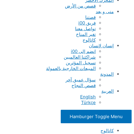
المحرك الأخضر
قصص من الأرض
متى و بعد
قصتنا
فريق i00
تواصل معنا
تغير المناخ
كاتالوج
إنسان لإنسان
انضم إلى i00
شراكئنا العالميين
تسجيل المؤثرين
المبيعات الخارجية بالعمولة
المدونة
سؤال عميق آخر
قصص النجاح
العربية
English
Türkçe
Hamburger Toggle Menu
كاتالوج