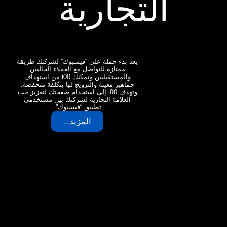
التجارية
يعد بدء حملة على “فيسبوك” لشركتك طريقة
ممتازة للتواصل مع العملاء الحاليين
والمستقبليين وتمكنك i00 من استهداف
جماهير معينة والترويج لها بتكلفة منخفضة.
وتهدف i00 إلى استخدام صفحتك لتعزيز حب
العلامة التجارية لشركتك بين مستخدمي
تطبيق “فيسبوك”.
المزيد...