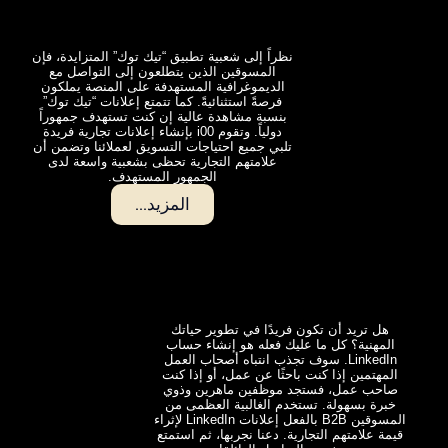
نظراً إلى شعبية تطبيق “تيك توك” المتزايدة، فإن
المسوقين الذين يتطلعون إلى التواصل مع
الديموغرافية المستهدفة على المنصة يملكون
فرصةً استثنائيةً. كما تتمتع إعلانات “تيك توك”
بنسبة مشاهدة عالية إن كنت تستهدف جمهوراً
دولياً. وتقوم i00 بإنشاء إعلانات تجارية فريدة
تلبي جميع احتياجات التسويق لعملائنا وتضمن أن
علامتهم التجارية تحظى بشعبية واسعة لدى
الجمهور المستهدف.
المزيد...
هل تريد أن تكون فريدًا في تطوير حياتك
المهنية؟ كل ما عليك فعله هو إنشاء حساب
LinkedIn. سوف تجذب انتباه أصحاب العمل
المهتمين إذا كنت باحثًا عن عمل، أو إذا كنت
صاحب عمل، فستجد موظفين ماهرين وذوي
خبرة بسهولة. تستخدم الغالبية العظمى من
المسوقين B2B بالفعل إعلانات LinkedIn لإثراء
قيمة علامتهم التجارية. دعنا نجربها، ثم استمتع