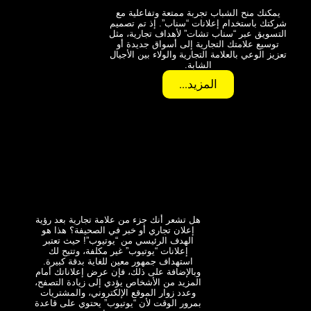
يمكنك منح الشباب تجربة ممتعة وتفاعلية مع
شركتك باستخدام إعلانات “سناب”. إذ تم تصميم
التسويق عبر “سناب تشات” لأهداف تجارية، مثل
توسيع علامتك التجارية إلى أسواق جديدة أو
تعزيز الوعي بالعلامة التجارية والولاء بين الأجيال
الشابة.
المزيد...
هل تشعر أنك جزء من علامة تجارية بعد رؤية
إعلان تجاري أو خبر في الصحيفة؟ هذا هو
الهدف الرئيسي من “يوتيوب”! حيث تعتبر
إعلانات “يوتيوب” غير مكلفة، وتتيح لك
استهداف جمهور معين للغاية بدقة كبيرة.
وبالإضافة على ذلك، فإن عرض إعلاناتك أمام
المزيد من الأشخاص يؤدي إلى زيادة التصفح،
وعدد زوار الموقع الإلكتروني، والمشتريات
بمرور الوقت لأن “يوتيوب” يحتوي على قاعدة