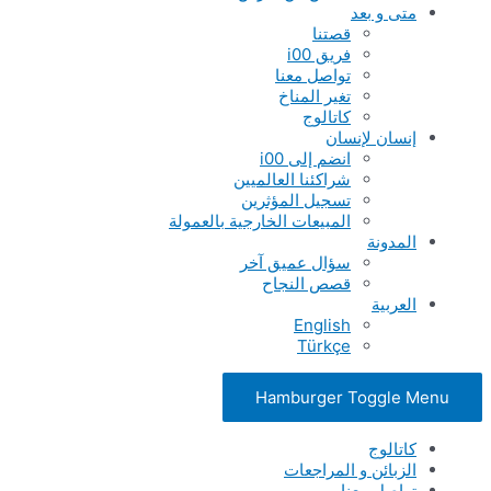
متى و بعد
قصتنا
فريق i00
تواصل معنا
تغير المناخ
كاتالوج
إنسان لإنسان
انضم إلى i00
شراكئنا العالميين
تسجيل المؤثرين
المبيعات الخارجية بالعمولة
المدونة
سؤال عميق آخر
قصص النجاح
العربية
English
Türkçe
Hamburger Toggle Menu
كاتالوج
الزبائن و المراجعات
تواصل معنا