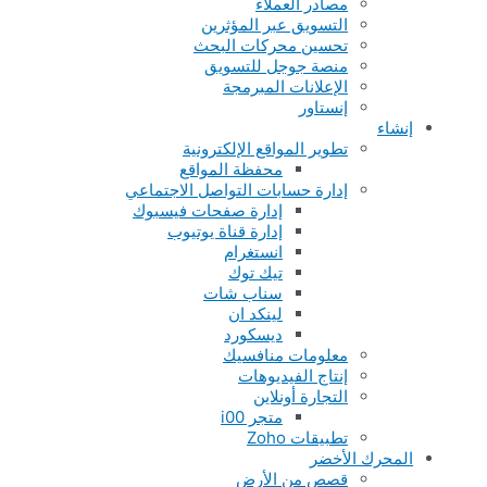
مصادر العملاء
التسويق عبر المؤثرين
تحسين محركات البحث
منصة جوجل للتسويق
الإعلانات المبرمجة
إنستاور
إنشاء
تطوير المواقع الإلكترونية
محفظة المواقع
إدارة حسابات التواصل الاجتماعي
إدارة صفحات فيسبوك
إدارة قناة يوتيوب
انستغرام
تيك توك
سناب شات
لينكد ان
ديسكورد
معلومات منافسيك
إنتاج الفيديوهات
التجارة أونلاين
متجر i00
تطبيقات Zoho
المحرك الأخضر
قصص من الأرض