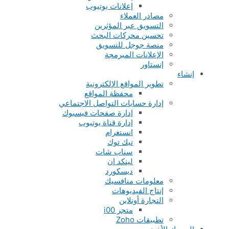
إعلانات يوتيوب
مصادر العملاء
التسويق عبر المؤثرين
تحسين محركات البحث
منصة جوجل للتسويق
الإعلانات المبرمجة
إنستاور
إنشاء
تطوير المواقع الإلكترونية
محفظة المواقع
إدارة حسابات التواصل الاجتماعي
إدارة صفحات فيسبوك
إدارة قناة يوتيوب
انستغرام
تيك توك
سناب شات
لينكد ان
ديسكورد
معلومات منافسيك
إنتاج الفيديوهات
التجارة أونلاين
متجر i00
تطبيقات Zoho