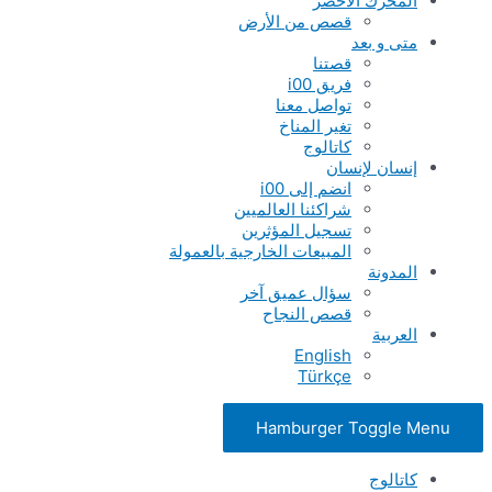
المحرك الأخضر
قصص من الأرض
متى و بعد
قصتنا
فريق i00
تواصل معنا
تغير المناخ
كاتالوج
إنسان لإنسان
انضم إلى i00
شراكئنا العالميين
تسجيل المؤثرين
المبيعات الخارجية بالعمولة
المدونة
سؤال عميق آخر
قصص النجاح
العربية
English
Türkçe
Hamburger Toggle Menu
كاتالوج