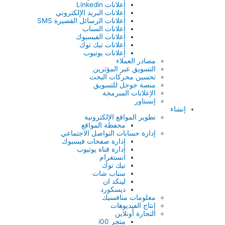
إعلانات Linkedin
إعلانات البريد الإلكتروني
إعلانات الرسائل القصيرة SMS
إعلانات السناب
إعلانات الفيسبوك
إعلانات تيك توك
إعلانات يوتيوب
مصادر العملاء
التسويق عبر المؤثرين
تحسين محركات البحث
منصة جوجل للتسويق
الإعلانات المبرمجة
إنستاور
إنشاء
تطوير المواقع الإلكترونية
محفظة المواقع
إدارة حسابات التواصل الاجتماعي
إدارة صفحات فيسبوك
إدارة قناة يوتيوب
انستغرام
تيك توك
سناب شات
لينكد ان
ديسكورد
معلومات منافسيك
إنتاج الفيديوهات
التجارة أونلاين
متجر i00