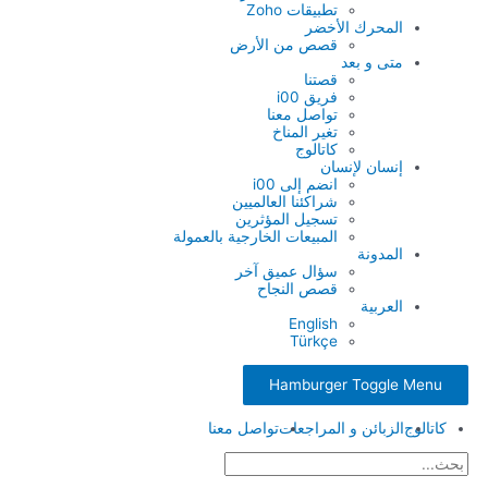
تطبيقات Zoho
المحرك الأخضر
قصص من الأرض
متى و بعد
قصتنا
فريق i00
تواصل معنا
تغير المناخ
كاتالوج
إنسان لإنسان
انضم إلى i00
شراكئنا العالميين
تسجيل المؤثرين
المبيعات الخارجية بالعمولة
المدونة
سؤال عميق آخر
قصص النجاح
العربية
English
Türkçe
Hamburger Toggle Menu
كاتالوج
الزبائن و المراجعات
تواصل معنا