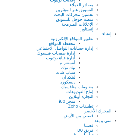
مصادر العملاء
التسويق عبر المؤثرين
تحسين محركات البحث
منصة جوجل للتسويق
الإعلانات المبرمجة
إنستاور
إنشاء
تطوير المواقع الإلكترونية
محفظة المواقع
إدارة حسابات التواصل الاجتماعي
إدارة صفحات فيسبوك
إدارة قناة يوتيوب
انستغرام
تيك توك
سناب شات
لينكد ان
ديسكورد
معلومات منافسيك
إنتاج الفيديوهات
التجارة أونلاين
متجر i00
تطبيقات Zoho
المحرك الأخضر
قصص من الأرض
متى و بعد
قصتنا
فريق i00
تواصل معنا