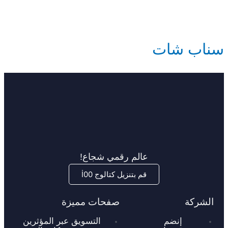
سناب شات
عالم رقمي شجاع!
قم بتنزيل كتالوج İ00
الشركة
صفحات مميزة
إنضم
التسويق عبر المؤثرين