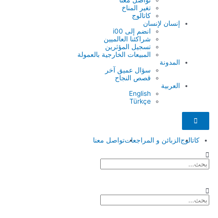
تغير المناخ
كاتالوج
إنسان لإنسان
انضم إلى i00
شراكئنا العالميين
تسجيل المؤثرين
المبيعات الخارجية بالعمولة
المدونة
سؤال عميق آخر
قصص النجاح
العربية
English
Türkçe
Hamburger
Toggle
Menu
كاتالوج
الزبائن و المراجعات
تواصل معنا