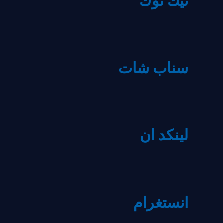
تيك توك
سناب شات
لينكد ان
انستغرام