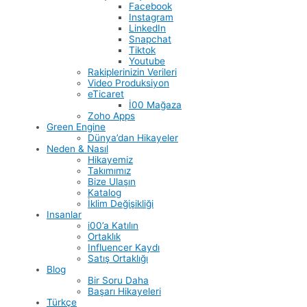
Facebook
Instagram
LinkedIn
Snapchat
Tiktok
Youtube
Rakiplerinizin Verileri
Video Produksiyon
eTicaret
İ00 Mağaza
Zoho Apps
Green Engine
Dünya’dan Hikayeler
Neden & Nasıl
Hikayemiz
Takımımız
Bize Ulaşın
Katalog
İklim Değişikliği
Insanlar
i00’a Katılın
Ortaklık
Influencer Kaydı
Satış Ortaklığı
Blog
Bir Soru Daha
Başarı Hikayeleri
Türkçe