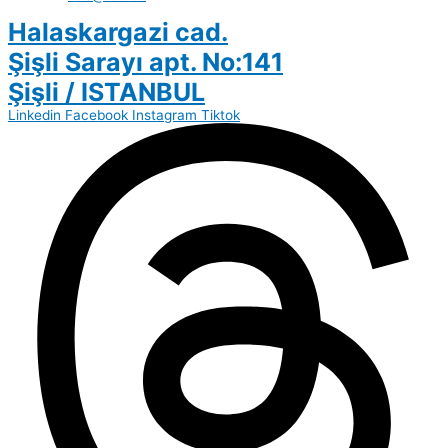
Halaskargazi cad.
Şişli Sarayı apt. No:141
Şişli / ISTANBUL
Linkedin
Facebook
Instagram
Tiktok