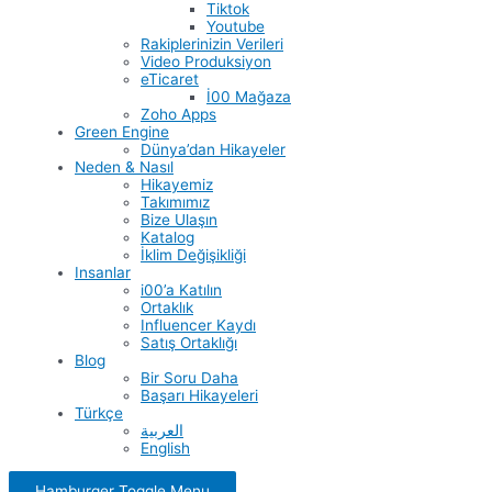
Tiktok
Youtube
Rakiplerinizin Verileri
Video Produksiyon
eTicaret
İ00 Mağaza
Zoho Apps
Green Engine
Dünya’dan Hikayeler
Neden & Nasıl
Hikayemiz
Takımımız
Bize Ulaşın
Katalog
İklim Değişikliği
Insanlar
i00’a Katılın
Ortaklık
Influencer Kaydı
Satış Ortaklığı
Blog
Bir Soru Daha
Başarı Hikayeleri
Türkçe
العربية
English
Hamburger Toggle Menu