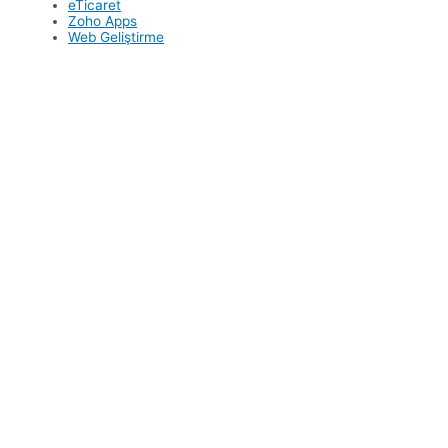
eTicaret
Zoho Apps
Web Geliştirme