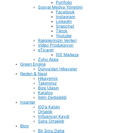
Portfolio
Sosyal Medya Yönetimi
Facebook
Instagram
LinkedIn
Snapchat
Tiktok
Youtube
Rakiplerinizin Verileri
Video Produksiyon
eTicaret
İ00 Mağaza
Zoho Apps
Green Engine
Dünya’dan Hikayeler
Neden & Nasıl
Hikayemiz
Takımımız
Bize Ulaşın
Katalog
İklim Değişikliği
Insanlar
i00’a Katılın
Ortaklık
Influencer Kaydı
Satış Ortaklığı
Blog
Bir Soru Daha