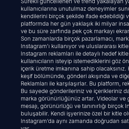
Sürekli güncellenen ve trend yakalayan y
kullanıcılarına unutulmaz deneyimler sunu
kendilerini birçok şekilde ifade edebildiği v
platformda her gün yaklaşık iki milyar in
ve bu süre zarfında pek çok markayı ekran
Son zamanlarda birçok pazarlamacı, marka 
Instagram’ı kullanıyor ve uluslararası kitlele
Instagram reklamları ile detaylı hedef kitl
kullanıcıların isteyip istemediklerini göz
içerik üretme imkanına sahip olacaksınız. 
keşif bölümünde, gönderi akışında ve diğ
Reklamları ile karşılaşırlar. Bu platform, 
Bu sayede gönderileriniz ve içerikleriniz dah
marka görünürlüğünüz artar. Videolar ve g
mesajı, görünürlüğü ve tanınırlığı birçok I
buluşabilir. Kendi işyerinize özel bir kitle ol
Instagram’da aynı zamanda doğrudan sat
var.