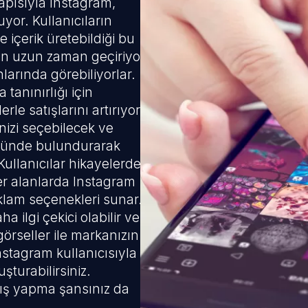
apısıyla Instagram,
yor. Kullanıcıların
e içerik üretebildiği bu
san uzun zaman geçiriyor
larında görebiliyorlar.
tanınırlığı için
rle satışlarını artırıyor.
enizi seçebilecek ve
 önünde bulundurarak
Kullanıcılar hikayelerde,
er alanlarda Instagram
reklam seçenekleri sunar.
a ilgi çekici olabilir ve
örseller ile markanızın
nstagram kullanıcısıyla
uşturabilirsiniz.
ış yapma şansınız da