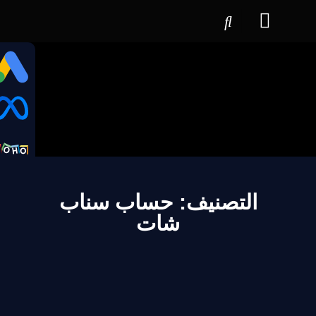
التصنيف: حساب سناب
شات