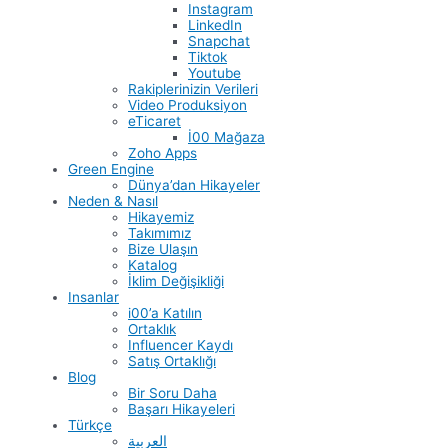
Instagram
LinkedIn
Snapchat
Tiktok
Youtube
Rakiplerinizin Verileri
Video Produksiyon
eTicaret
İ00 Mağaza
Zoho Apps
Green Engine
Dünya’dan Hikayeler
Neden & Nasıl
Hikayemiz
Takımımız
Bize Ulaşın
Katalog
İklim Değişikliği
Insanlar
i00’a Katılın
Ortaklık
Influencer Kaydı
Satış Ortaklığı
Blog
Bir Soru Daha
Başarı Hikayeleri
Türkçe
العربية