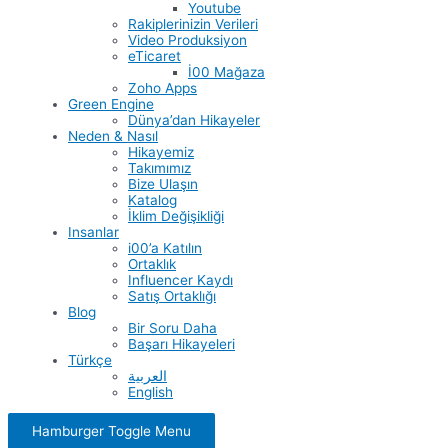
Youtube
Rakiplerinizin Verileri
Video Produksiyon
eTicaret
İ00 Mağaza
Zoho Apps
Green Engine
Dünya’dan Hikayeler
Neden & Nasıl
Hikayemiz
Takımımız
Bize Ulaşın
Katalog
İklim Değişikliği
Insanlar
i00’a Katılın
Ortaklık
Influencer Kaydı
Satış Ortaklığı
Blog
Bir Soru Daha
Başarı Hikayeleri
Türkçe
العربية
English
Hamburger Toggle Menu