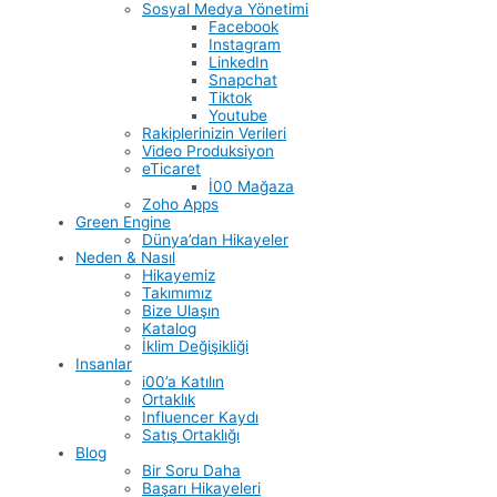
Sosyal Medya Yönetimi
Facebook
Instagram
LinkedIn
Snapchat
Tiktok
Youtube
Rakiplerinizin Verileri
Video Produksiyon
eTicaret
İ00 Mağaza
Zoho Apps
Green Engine
Dünya’dan Hikayeler
Neden & Nasıl
Hikayemiz
Takımımız
Bize Ulaşın
Katalog
İklim Değişikliği
Insanlar
i00’a Katılın
Ortaklık
Influencer Kaydı
Satış Ortaklığı
Blog
Bir Soru Daha
Başarı Hikayeleri