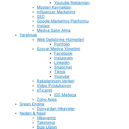
Youtube Reklamları
Müşteri Kaynakları
Influencer Marketing
SEO
Google Marketing Platformu
Instaor
Medya Satın Alma
Yaratmak
Web Geliştirme Hizmetleri
Portfolio
Sosyal Medya Yönetimi
Facebook
Instagram
LinkedIn
Snapchat
Tiktok
Youtube
Rakiplerinizin Verileri
Video Produksiyon
eTicaret
İ00 Mağaza
Zoho Apps
Green Engine
Dünya’dan Hikayeler
Neden & Nasıl
Hikayemiz
Takımımız
Bize Ulaşın