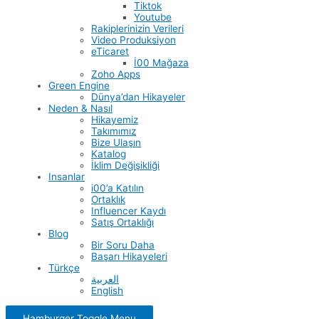
Tiktok
Youtube
Rakiplerinizin Verileri
Video Produksiyon
eTicaret
İ00 Mağaza
Zoho Apps
Green Engine
Dünya’dan Hikayeler
Neden & Nasıl
Hikayemiz
Takımımız
Bize Ulaşın
Katalog
İklim Değişikliği
Insanlar
i00’a Katılın
Ortaklık
Influencer Kaydı
Satış Ortaklığı
Blog
Bir Soru Daha
Başarı Hikayeleri
Türkçe
العربية
English
Hamburger Toggle Menu