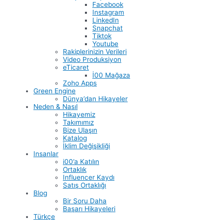
Facebook
Instagram
LinkedIn
Snapchat
Tiktok
Youtube
Rakiplerinizin Verileri
Video Produksiyon
eTicaret
İ00 Mağaza
Zoho Apps
Green Engine
Dünya’dan Hikayeler
Neden & Nasıl
Hikayemiz
Takımımız
Bize Ulaşın
Katalog
İklim Değişikliği
Insanlar
i00’a Katılın
Ortaklık
Influencer Kaydı
Satış Ortaklığı
Blog
Bir Soru Daha
Başarı Hikayeleri
Türkçe