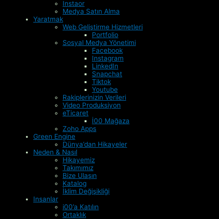
Instaor
Medya Satın Alma
Yaratmak
Web Geliştirme Hizmetleri
Portfolio
Sosyal Medya Yönetimi
Facebook
Instagram
LinkedIn
Snapchat
Tiktok
Youtube
Rakiplerinizin Verileri
Video Produksiyon
eTicaret
İ00 Mağaza
Zoho Apps
Green Engine
Dünya’dan Hikayeler
Neden & Nasıl
Hikayemiz
Takımımız
Bize Ulaşın
Katalog
İklim Değişikliği
Insanlar
i00’a Katılın
Ortaklık