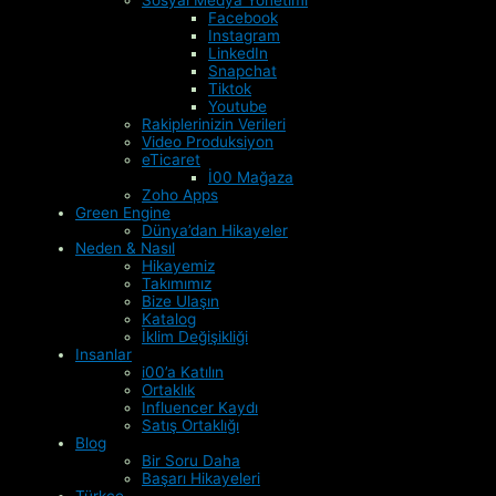
Facebook
Instagram
LinkedIn
Snapchat
Tiktok
Youtube
Rakiplerinizin Verileri
Video Produksiyon
eTicaret
İ00 Mağaza
Zoho Apps
Green Engine
Dünya’dan Hikayeler
Neden & Nasıl
Hikayemiz
Takımımız
Bize Ulaşın
Katalog
İklim Değişikliği
Insanlar
i00’a Katılın
Ortaklık
Influencer Kaydı
Satış Ortaklığı
Blog
Bir Soru Daha
Başarı Hikayeleri
Türkçe