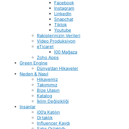
Facebook
Instagram
LinkedIn
Snapchat
Tiktok
Youtube
Rakiplerinizin Verileri
Video Produksiyon
eTicaret
İ00 Mağaza
Zoho Apps
Green Engine
Dünya’dan Hikayeler
Neden & Nasıl
Hikayemiz
Takımımız
Bize Ulaşın
Katalog
İklim Değişikliği
Insanlar
i00’a Katılın
Ortaklık
Influencer Kaydı
Satış Ortaklığı