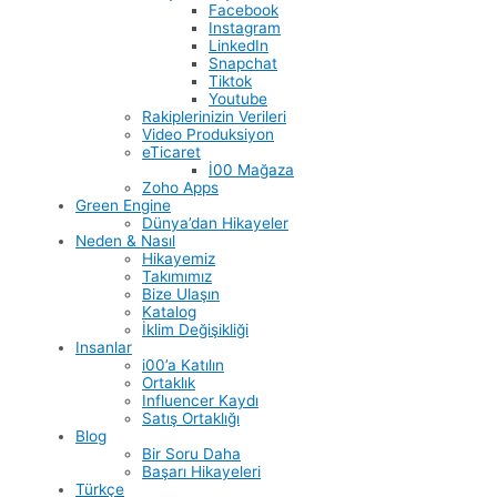
Facebook
Instagram
LinkedIn
Snapchat
Tiktok
Youtube
Rakiplerinizin Verileri
Video Produksiyon
eTicaret
İ00 Mağaza
Zoho Apps
Green Engine
Dünya’dan Hikayeler
Neden & Nasıl
Hikayemiz
Takımımız
Bize Ulaşın
Katalog
İklim Değişikliği
Insanlar
i00’a Katılın
Ortaklık
Influencer Kaydı
Satış Ortaklığı
Blog
Bir Soru Daha
Başarı Hikayeleri
Türkçe