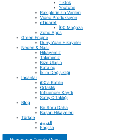
Tiktok
Youtube
Rakiplerinizin Verileri
Video Produksiyon
eTicaret
İ00 Mağaza
Zoho Apps
Green Engine
Dünya’dan Hikayeler
Neden & Nasıl
Hikayemiz
Takımımız
Bize Ulaşın
Katalog
İklim Değişikliği
Insanlar
i00’a Katılın
Ortaklık
Influencer Kaydı
Satış Ortaklığı
Blog
Bir Soru Daha
Başarı Hikayeleri
Türkçe
العربية
English
Hamburger Toggle Menu